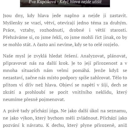
Eva Kupčíková - Když hlava nejde utišit
Jsou dny, kdy hlava jede naplno a nejde ji zastavit.
Myšlenky se vrací, větví, otevírají jedno téma za druhým.
Práce, vztahy, rozhodnutí, drobné i větší starosti.
Přehráváme si, co jsme řekli, co jsme mohli říct jinak, co by
se mohlo stát. A často ani nevíme, kdy se to celé rozjelo.
Naše mysl je zvyklá hledat řešení. Analyzovat, plánovat,
připravovat nás na další krok. Je to její přirozenost a v
mnoha situacích nám velmi pomáhá. Jenže když se
nezastaví, začne nás místo podpory spíše zahlcovat. Tělo to
přitom ví dřív než hlava. Objeví se napětí v šíji, dech se
zkrátí a prohloubí se pocit vnitřního neklidu, který
neumíme přesně pojmenovat.
A právě tady přichází jóga. Ne jako další úkol na seznamu,
ne jako výkon, který bychom měli zvládnout. Přichází jako
pozvání k návratu. K dechu, který plyne přirozeně, aniž