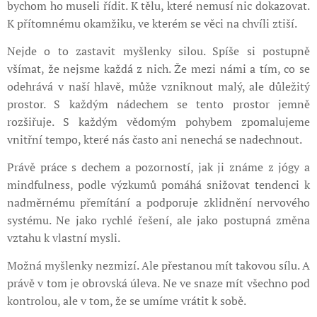
bychom ho museli řídit. K tělu, které nemusí nic dokazovat.
K přítomnému okamžiku, ve kterém se věci na chvíli ztiší.
Nejde o to zastavit myšlenky silou. Spíše si postupně
všímat, že nejsme každá z nich. Že mezi námi a tím, co se
odehrává v naší hlavě, může vzniknout malý, ale důležitý
prostor. S každým nádechem se tento prostor jemně
rozšiřuje. S každým vědomým pohybem zpomalujeme
vnitřní tempo, které nás často ani nenechá se nadechnout.
Právě práce s dechem a pozorností, jak ji známe z jógy a
mindfulness, podle výzkumů pomáhá snižovat tendenci k
nadměrnému přemítání a podporuje zklidnění nervového
systému. Ne jako rychlé řešení, ale jako postupná změna
vztahu k vlastní mysli.
Možná myšlenky nezmizí. Ale přestanou mít takovou sílu. A
právě v tom je obrovská úleva. Ne ve snaze mít všechno pod
kontrolou, ale v tom, že se umíme vrátit k sobě.