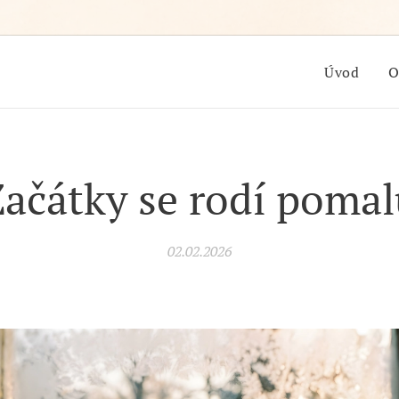
Úvod
O
ačátky se rodí poma
02.02.2026