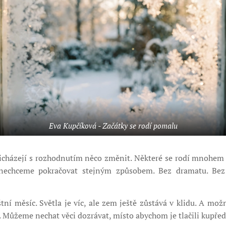
Eva Kupčíková - Začátky se rodí pomalu
icházejí s rozhodnutím něco změnit.
Některé se rodí mnohem t
nechceme pokračovat stejným způsobem. Bez dramatu. Bez
tní měsíc. Světla je víc, ale zem ještě zůstává v klidu. A mo
. Můžeme nechat věci dozrávat, místo abychom je tlačili kupřed