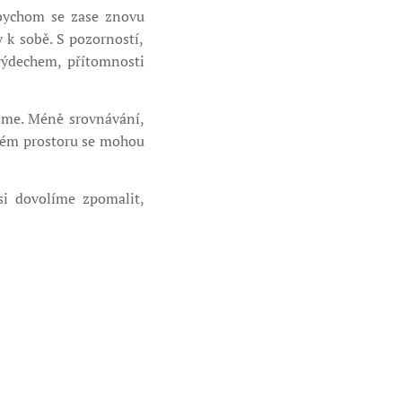
abychom se zase znovu
y k sobě. S pozorností,
 výdechem, přítomnosti
sme. Méně srovnávání,
kovém prostoru se mohou
si dovolíme zpomalit,