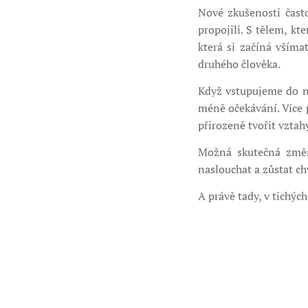
Nové zkušenosti čast
propojili. S tělem, kt
která si začíná všíma
druhého člověka.
Když vstupujeme do n
méně očekávání. Více p
přirozeně tvořit vztah
Možná skutečná změna
naslouchat a zůstat ch
A právě tady, v tichýc