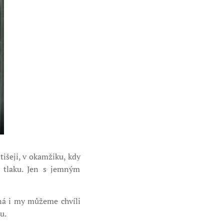
išeji, v okamžiku, kdy
 tlaku. Jen s jemným
žná i my můžeme chvíli
u.