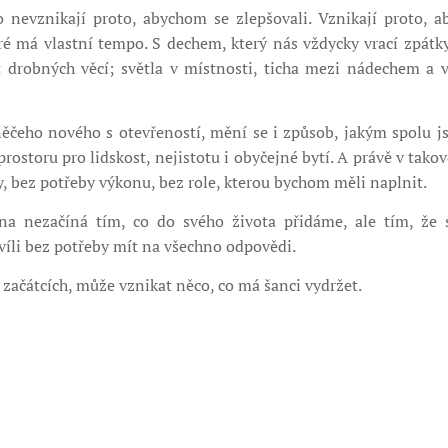
o nevznikají proto, abychom se zlepšovali. Vznikají proto, 
eré má vlastní tempo. S dechem, který nás vždycky vrací zpátk
t drobných věcí; světla v místnosti, ticha mezi nádechem a
ěčeho nového s otevřeností, mění se i způsob, jakým spolu j
rostoru pro lidskost, nejistotu i obyčejné bytí. A právě v ta
y, bez potřeby výkonu, bez role, kterou bychom měli naplnit.
 nezačíná tím, co do svého života přidáme, ale tím, že 
víli bez potřeby mít na všechno odpovědi.
h začátcích, může vznikat něco, co má šanci vydržet.