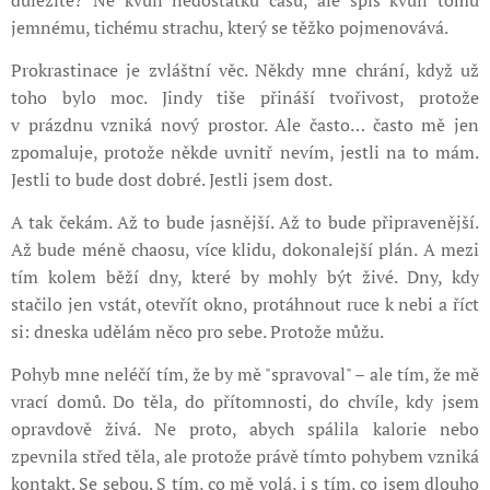
důležité? Ne kvůli nedostatku času, ale spíš kvůli tomu
jemnému, tichému strachu, který se těžko pojmenovává.
Prokrastinace je zvláštní věc. Někdy mne chrání, když už
toho bylo moc. Jindy tiše přináší tvořivost, protože
v prázdnu vzniká nový prostor. Ale často… často mě jen
zpomaluje, protože někde uvnitř nevím, jestli na to mám.
Jestli to bude dost dobré. Jestli jsem dost.
A tak čekám. Až to bude jasnější. Až to bude připravenější.
Až bude méně chaosu, více klidu, dokonalejší plán. A mezi
tím kolem běží dny, které by mohly být živé. Dny, kdy
stačilo jen vstát, otevřít okno, protáhnout ruce k nebi a říct
si: dneska udělám něco pro sebe. Protože můžu.
Pohyb mne neléčí tím, že by mě "spravoval" – ale tím, že mě
vrací domů. Do těla, do přítomnosti, do chvíle, kdy jsem
opravdově živá. Ne proto, abych spálila kalorie nebo
zpevnila střed těla, ale protože právě tímto pohybem vzniká
kontakt. Se sebou. S tím, co mě volá, i s tím, co jsem dlouho