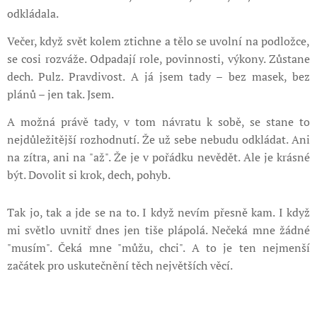
odkládala.
Večer, když svět kolem ztichne a tělo se uvolní na podložce,
se cosi rozváže. Odpadají role, povinnosti, výkony. Zůstane
dech. Pulz. Pravdivost. A já jsem tady – bez masek, bez
plánů – jen tak. Jsem.
A možná právě tady, v tom návratu k sobě, se stane to
nejdůležitější rozhodnutí. Že už sebe nebudu odkládat. Ani
na zítra, ani na "až". Že je v pořádku nevědět. Ale je krásné
být. Dovolit si krok, dech, pohyb.
Tak jo, tak a jde se na to. I když nevím přesně kam. I když
mi světlo uvnitř dnes jen tiše plápolá. Nečeká mne žádné
"musím". Čeká mne "můžu, chci". A to je ten nejmenší
začátek pro uskutečnění těch největších věcí.