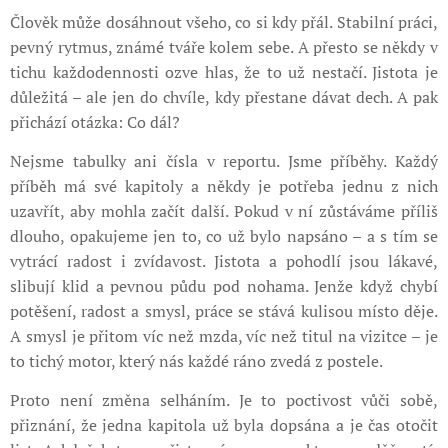
Člověk může dosáhnout všeho, co si kdy přál. Stabilní práci,
pevný rytmus, známé tváře kolem sebe. A přesto se někdy v
tichu každodennosti ozve hlas, že to už nestačí. Jistota je
důležitá – ale jen do chvíle, kdy přestane dávat dech. A pak
přichází otázka: Co dál?
Nejsme tabulky ani čísla v reportu. Jsme příběhy. Každý
příběh má své kapitoly a někdy je potřeba jednu z nich
uzavřít, aby mohla začít další. Pokud v ní zůstáváme příliš
dlouho, opakujeme jen to, co už bylo napsáno – a s tím se
vytrácí radost i zvídavost. Jistota a pohodlí jsou lákavé,
slibují klid a pevnou půdu pod nohama. Jenže když chybí
potěšení, radost a smysl, práce se stává kulisou místo děje.
A smysl je přitom víc než mzda, víc než titul na vizitce – je
to tichý motor, který nás každé ráno zvedá z postele.
Proto není změna selháním. Je to poctivost vůči sobě,
přiznání, že jedna kapitola už byla dopsána a je čas otočit