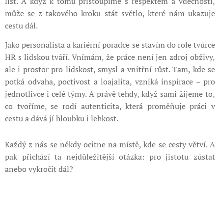
list. A když k tomu přistoupíme s respektem a vděčností,
může se z takového kroku stát světlo, které nám ukazuje
cestu dál.
Jako personalista a kariérní poradce se stavím do role tvůrce
HR s lidskou tváří. Vnímám, že práce není jen zdroj obživy,
ale i prostor pro lidskost, smysl a vnitřní růst. Tam, kde se
potká odvaha, poctivost a loajalita, vzniká inspirace – pro
jednotlivce i celé týmy. A právě tehdy, když sami žijeme to,
co tvoříme, se rodí autenticita, která proměňuje práci v
cestu a dává jí hloubku i lehkost.
Každý z nás se někdy ocitne na místě, kde se cesty větví. A
pak přichází ta nejdůležitější otázka: pro jistotu zůstat
anebo vykročit dál?