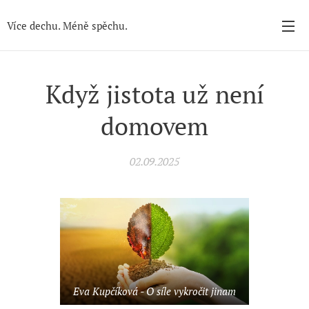
Více dechu. Méně spěchu.
Když jistota už není
domovem
02.09.2025
Eva Kupčíková - O síle vykročit jinam