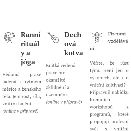
Ranní
Dech
Firemní
vzdělává
rituál
ová
ní
y a
kotva
jóga
Věříte, že růst
Krátká vedená
týmu není jen o
praxe pro
Vědomá praxe
výkonech, ale i o
okamžité
laděná s rytmem
vnitřní kultivaci?
zklidnění a
měsíce a ženského
Připravuji nabídku
uzemnění.
těla. Jemnost, síla,
firemních
(online v přípravě)
vnitřní ladění.
workshopů a
(online v přípravě)
programů, které
propojují profesní
svět s vnitřní