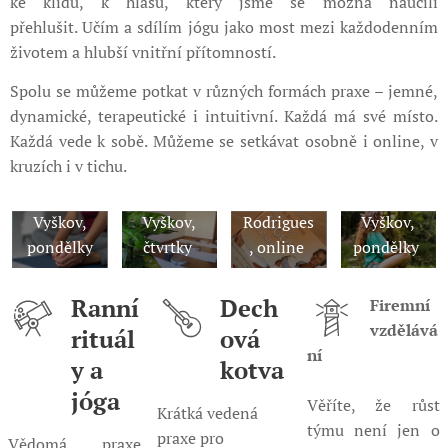
ke klidu, k hlasu, který jsme se možná naučili
přehlušit. Učím a sdílím jógu jako most mezi každodenním
životem a hlubší vnitřní přítomností.
Spolu se můžeme potkat v různých formách praxe – jemné,
dynamické, terapeutické i intuitivní. Každá má své místo.
Kurz pro
Hormoná
Každá vede k sobě. Můžeme se setkávat osobně i online, v
začáteční
Jóga bez
lní jóga
Teen jóga
kruzích i v tichu.
ky
závazku
pro ženy
pro dívky
Živě
Živě
dle Dinah
Živě
Vyškov,
Vyškov,
Rodrigues
Vyškov,
pondělky
čtvrtky
, online
pondělky
Ranní
Dech
Firemní
vzdělává
rituál
ová
ní
y a
kotva
jóga
Věříte, že růst
Krátká vedená
týmu není jen o
praxe pro
Vědomá praxe